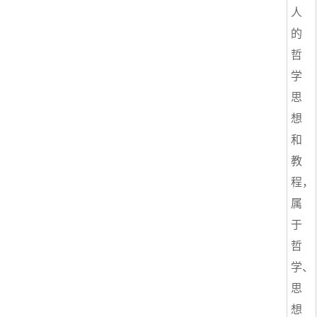
人
的
哲
学
思
想
和
教
程，
属
于
哲
学、
思
想