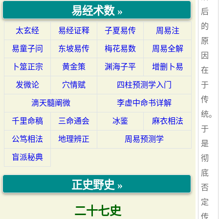
易经术数 »
后
的
太玄经
易经证释
子夏易传
周易注
原
易童子问
东坡易传
梅花易数
周易全解
因
卜筮正宗
黄金策
渊海子平
增删卜易
在
发微论
穴情赋
四柱预测学入门
于
传
滴天髓阐微
李虚中命书详解
统。
千里命稿
三命通会
冰鉴
麻衣相法
于
公笃相法
地理辨正
周易预测学
是
盲派秘典
彻
底
正史野史 »
否
定
二十七史
传