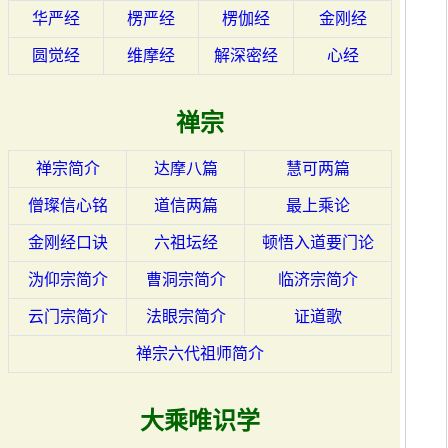
华严经
楞严经
楞伽经
金刚经
圆觉经
维摩经
解深密经
心经
禅宗
禅宗简介
达摩八篇
慧可两篇
僧璨信心铭
道信两篇
最上乘论
金刚经口诀
六祖坛经
顿悟入道要门论
沩仰宗简介
曹洞宗简介
临济宗简介
云门宗简介
法眼宗简介
证道歌
禅宗六代祖师简介
大乘唯识学