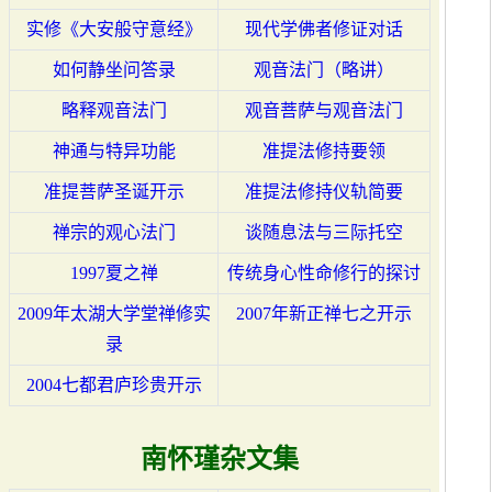
实修《大安般守意经》
现代学佛者修证对话
如何静坐问答录
观音法门（略讲）
略释观音法门
观音菩萨与观音法门
神通与特异功能
准提法修持要领
准提菩萨圣诞开示
准提法修持仪轨简要
禅宗的观心法门
谈随息法与三际托空
1997夏之禅
传统身心性命修行的探讨
2009年太湖大学堂禅修实
2007年新正禅七之开示
录
2004七都君庐珍贵开示
南怀瑾杂文集