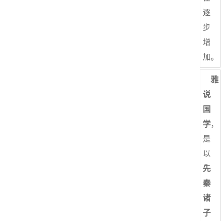
逐
步
增
加。
雅
说
国
学
，
是
以
先
秦
诸
子