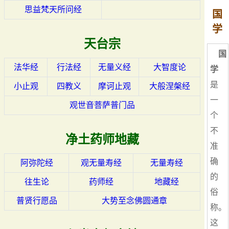
思益梵天所问经
国
学
天台宗
国
法华经
行法经
无量义经
大智度论
学
是
小止观
四教义
摩诃止观
大般涅槃经
一
观世音菩萨普门品
个
不
净土药师地藏
准
确
阿弥陀经
观无量寿经
无量寿经
的
往生论
药师经
地藏经
俗
普贤行愿品
大势至念佛圆通章
称。
这