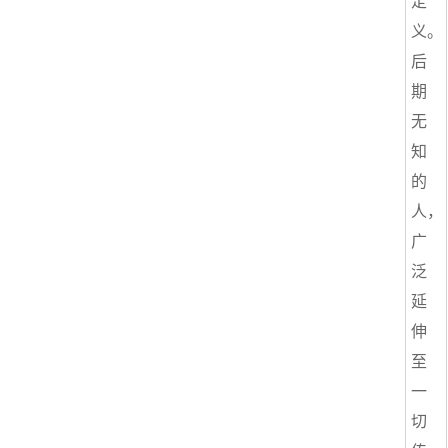
定
义。
后
期
无
知
的
人，
广
泛
延
伸
至
一
切