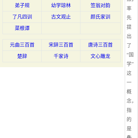
弟子规
幼学琼林
笠翁对韵
率
了凡四训
古文观止
颜氏家训
先
提
菜根谭
出
元曲三百首
宋辞三百首
唐诗三百首
了
“国
楚辞
千家诗
文心雕龙
学”
这
一
概
念，
指
的
是
先