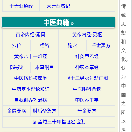
十善业道经
大唐西域记
传
统
中医典籍 »
思
想
黄帝内经·素问
黄帝内经·灵枢
和
穴位
经络
腧穴
千金翼方
文
黄帝八十一难经
针灸甲乙经
化，
伤寒论
本草纲目
神农本草经
认
为
中医伤科按摩学
《十二经脉》动画图
中
中药基本理论知识
中医眼科备读
国
自我调养巧治病
中医养生学
之
金匮要略
肘后备急方
千金要方
所
以
邹孟城三十年临证经验集
落