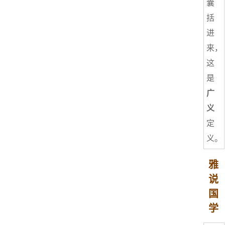
囊
括
进
来，
这
是
广
义
定
义。
雅
说
国
学