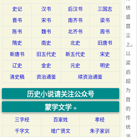
统
史记
汉书
后汉书
三国志
盛
晋书
宋书
南齐书
梁书
嚣
陈书
魏书
北齐书
周书
尘
隋史
南史
北史
旧唐书
上。
以
新唐书
旧五代史
新五代史
宋史
梁
辽史
金史
元史
明史
启
清史稿
资治通鉴
续资治通鉴
超
为
历史小说请关注公众号
首
蒙学文学 »
的
传
三字经
百家姓
孝经
统
千字文
增广贤文
朱子家训
派，