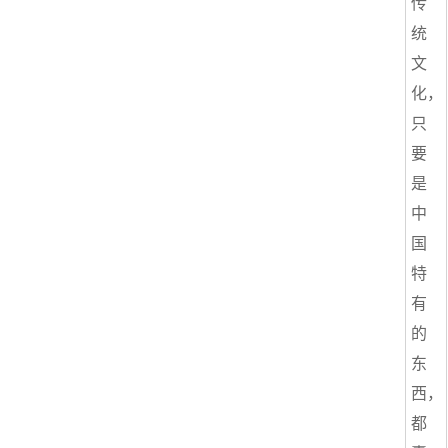
传
统
文
化，
只
要
是
中
国
特
有
的
东
西，
都