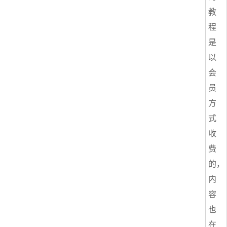
教
程
是
以
会
员
方
式
收
费
的，
内
容
也
在