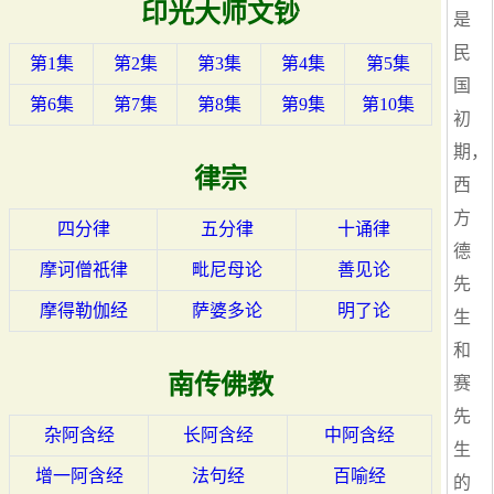
印光大师文钞
是
民
第1集
第2集
第3集
第4集
第5集
国
第6集
第7集
第8集
第9集
第10集
初
期，
律宗
西
方
四分律
五分律
十诵律
德
摩诃僧祇律
毗尼母论
善见论
先
摩得勒伽经
萨婆多论
明了论
生
和
南传佛教
赛
先
杂阿含经
长阿含经
中阿含经
生
增一阿含经
法句经
百喻经
的