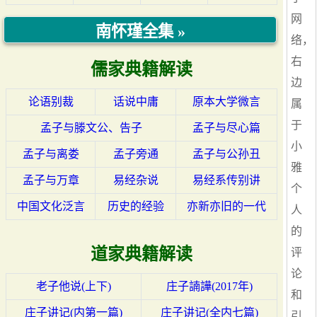
网
南怀瑾全集 »
络，
右
儒家典籍解读
边
论语别裁
话说中庸
原本大学微言
属
于
孟子与滕文公、告子
孟子与尽心篇
小
孟子与离娄
孟子旁通
孟子与公孙丑
雅
孟子与万章
易经杂说
易经系传别讲
个
中国文化泛言
历史的经验
亦新亦旧的一代
人
的
道家典籍解读
评
论
老子他说(上下)
庄子諵譁(2017年)
和
庄子讲记(内第一篇)
庄子讲记(全内七篇)
引