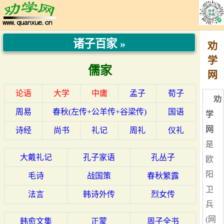
诸子百家 »
劝
学
儒家
网
论语
大学
中庸
孟子
荀子
劝
周易
春秋(左传+公羊传+谷梁传)
国语
学
网
诗经
尚书
礼记
周礼
仪礼
是
大戴礼记
孔子家语
孔丛子
欧
阳
毛诗
战国策
春秋繁露
卫
法言
韩诗外传
烈女传
兵
(网
韩愈文集
正蒙
周子全书