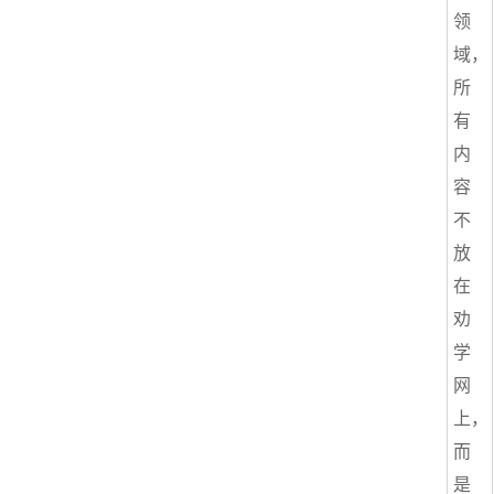
领
域，
所
有
内
容
不
放
在
劝
学
网
上，
而
是