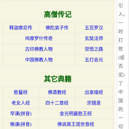
引
高僧传记
入，
一
释迦摩尼传
佛陀弟子传
五百罗汉
时
鸠摩罗什传奇
玄奘法师
打
败
古印佛教人物
觉悟之路
(或
中国佛教人物
五灯会元
否
定)
其它典籍
了
中
胜鬘经
佛遗教经
出家缘经
国
老女人经
四十二章经
宗镜录
的
早课(拼音)
金光明最胜王经
一
晚课(拼音)
佛说高王观世音经
切