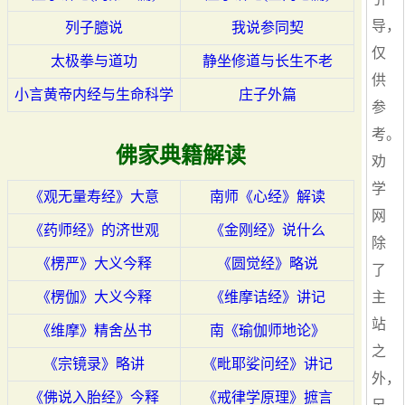
导，
列子臆说
我说参同契
仅
太极拳与道功
静坐修道与长生不老
供
小言黄帝内经与生命科学
庄子外篇
参
考。
佛家典籍解读
劝
学
《观无量寿经》大意
南师《心经》解读
网
《药师经》的济世观
《金刚经》说什么
除
《楞严》大义今释
《圆觉经》略说
了
《楞伽》大义今释
《维摩诘经》讲记
主
站
《维摩》精舍丛书
南《瑜伽师地论》
之
《宗镜录》略讲
《毗耶娑问经》讲记
外，
《佛说入胎经》今释
《戒律学原理》摭言