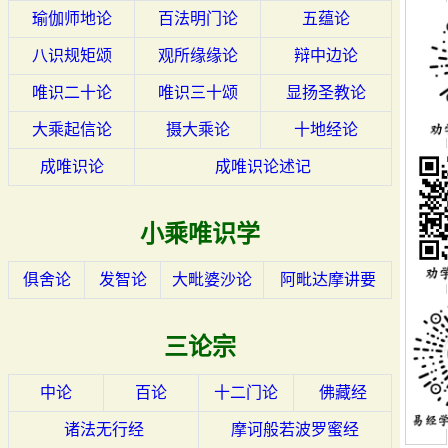
瑜伽师地论
百法明门论
五蕴论
八识规矩颂
观所缘缘论
辩中边论
唯识二十论
唯识三十颂
显扬圣教论
大乘起信论
摄大乘论
十地经论
成唯识论
成唯识论述记
小乘唯识学
俱舍论
发智论
大毗婆沙论
阿毗达摩讲要
三论宗
中论
百论
十二门论
佛藏经
诸法无行经
摩诃般若波罗蜜经