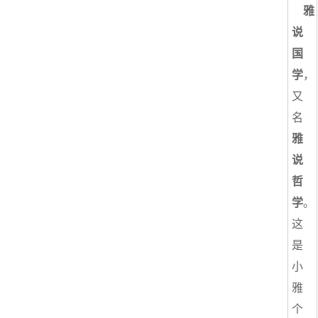
雅
说
国
学
，
又
名
雅
说
哲
学
。
这
是
小
雅
个