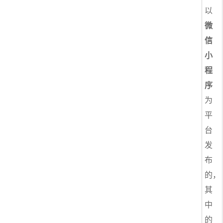
以
微
信
小
程
序
为
平
台
发
布
的，
其
中
的