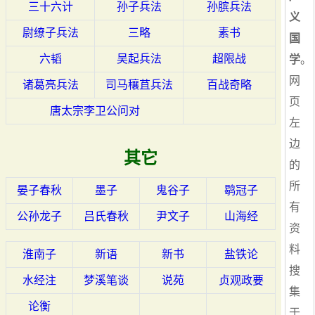
三十六计
孙子兵法
孙膑兵法
义
尉缭子兵法
三略
素书
国
六韬
吴起兵法
超限战
学
。
网
诸葛亮兵法
司马穰苴兵法
百战奇略
页
唐太宗李卫公问对
左
边
其它
的
所
晏子春秋
墨子
鬼谷子
鹖冠子
有
公孙龙子
吕氏春秋
尹文子
山海经
资
料
淮南子
新语
新书
盐铁论
搜
水经注
梦溪笔谈
说苑
贞观政要
集
论衡
于