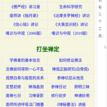
另
《楞严经》讲习录
生命科学研究
有
三
南师讲《指月录》
《达摩多罗禅经》讲记
个
《信心铭》讲记
《大乘显识经》讲记
工
唯识与中观（2006版）
唯识与中观（2019版）
具：
打坐禅定
学佛者的基本信念
如何修证佛法
念佛如何得到一心不乱
禅观正脉研究(白骨观)
观想白骨与般若的关系
参禅切忌从他觅
定慧初修
禅海蠡测
参禅日记
照明三昧
南禅七日
习禅录影
修行初步
神通妙用
南师所讲呼吸法门精要
《禅秘要法》讲座