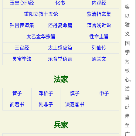
玉皇心印经
化书
内观经
容
重阳立教十五论
紫清指玄集
以
狭
钟吕传道集
还丹复命篇
道言浅近说
义
太乙金华宗旨
性命圭旨
国
三官经
太上感应篇
列仙传
学
灵宝毕法
乐育堂语录
通关文
为
核
法家
心，
适
管子
邓析子
慎子
申子
当
商君书
韩非子
谏逐客书
延
伸
兵家
至
广