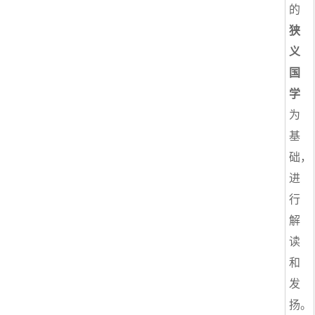
的
狭
义
国
学
为
基
础，
进
行
解
读
和
发
扬。