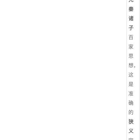
秦
诸
子
百
家
思
想，
这
是
准
确
的
狭
义